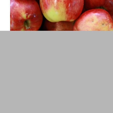
enst
Schnelle Lieferung
s jederzeit gerne telefonisch oder
Kostenloser Versand an Pakets
taktieren.
Bestellungen, die vor 12 Uhr e
der Regel noch am selben Tag v
Obstbrand
Eau de Vie
Melden Sie sich 
r Brennerei