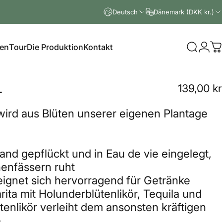
Deutsch
Dänemark (DKK kr.)
en
Tour
Die Produktion
Kontakt
Suche
Logi
W
L
139,00 kr
wird aus Blüten unserer eigenen Plantage
nd gepflückt und in Eau de vie eingelegt,
henfässern ruht
eignet sich hervorragend für Getränke
ita mit Holunderblütenlikör, Tequila und
tenlikör verleiht dem ansonsten kräftigen
.