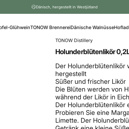
Dänisch, hergestellt in Westjütland
pfel-Glühwein
TONOW Brennerei
Dänische Walnüsse
Hoflad
TONOW Distillery
Holunderblütenlikör
0,2
Der Holunderblütenlikör 
hergestellt
Süßer und frischer Likör
Die Blüten werden von Ha
während der Likör in Eic
Der Holunderblütenlikör 
Probieren Sie eine Margar
Limette. Der Holunderblü
Getränk eine kleine Süße