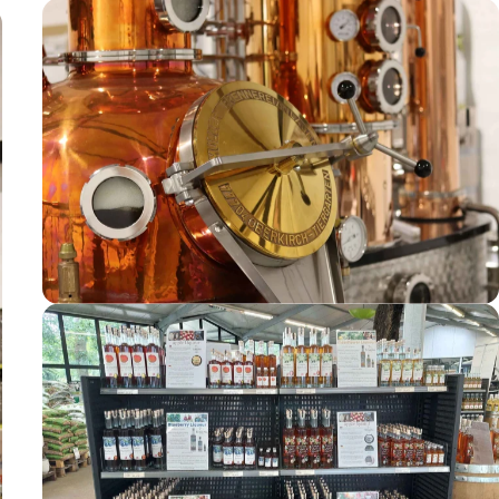
Tonow Brandy
Apfelschnaps